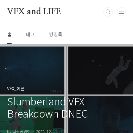
본문 바로가기
VFX and LIFE
홈
태그
방명록
VFX_이론
Slumberland VFX
Breakdown DNEG
by 그놈궁댕이
2022. 12. 11.