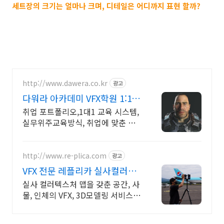
세트장의 크기는 얼마나 크며, 디테일은 어디까지 표현 할까?
http://www.dawera.co.kr
광고
다워라 아카데미 VFX학원 1:1과
외식 맞춤 수업진행
취업 포트폴리오,1대1 교육 시스템,
실무위주교육방식, 취업에 맞춘 실
무커리큘럼
http://www.re-plica.com
광고
VFX 전문 레플리카 실사컬러3D
스캔 서비스 전문
실사 컬러텍스처 맵을 갖춘 공간, 사
물, 인체의 VFX, 3D모델링 서비스
가변형 포토스캔부스, 편광세팅, 하
일라이트 제거, 실사 컬러맵, 고해상