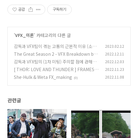
도 3D스캔
공감
구독하기
'
VFX_이론
' 카테고리의 다른 글
감독과 VFX팀이 겪는 고통의 근본적 이유 (소통
2023.02.12
의 문제들...)
The Great Season 2 - VFX Breakdown by
2022.12.11
(0)
BlueBolt
감독과 VFX팀의 (1차 미팅) 주의할 점에 관해
2022.12.03
(0)
서...
[ THOR: LOVE AND THUNDER ] FRAMEST
2022.11.23
(0)
ORE_VFX
She-Hulk & Weta FX_making
2022.11.08
(0)
(0)
관련글