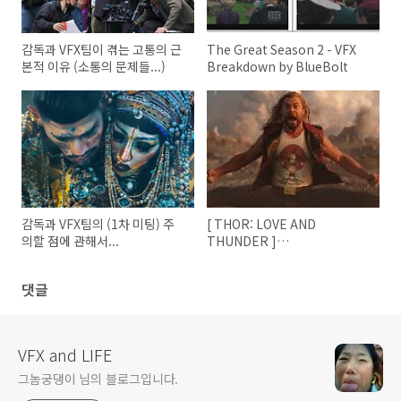
감독과 VFX팀이 겪는 고통의 근
The Great Season 2 - VFX
본적 이유 (소통의 문제들...)
Breakdown by BlueBolt
감독과 VFX팀의 (1차 미팅) 주
[ THOR: LOVE AND
의할 점에 관해서...
THUNDER ]
FRAMESTORE_VFX
댓글
VFX and LIFE
그놈궁댕이 님의 블로그입니다.