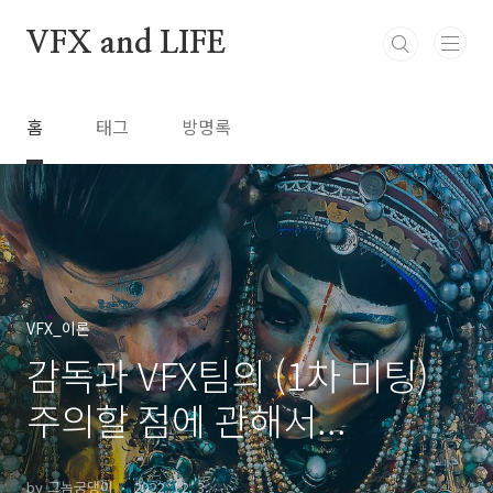
본문 바로가기
VFX and LIFE
홈
태그
방명록
VFX_이론
감독과 VFX팀의 (1차 미팅)
주의할 점에 관해서...
by 그놈궁댕이
2022. 12. 3.