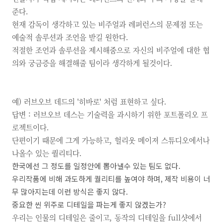
준다.
현재 감독이 생각하고 있는 비주얼과 레퍼런스의 문제점 또는
예술적 솔루션과 조언을 받길 원한다.
적절한 조언과 솔루션을 제시해줌으로 자신의 비주얼에 대한 협
의와 궁금증을 해결해줄 팀이라 생각하게 될것이다.
예)
러브오브 데드의
'히바로'
처럼 표현하고 싶다.
답변
:
러브오브 데스는 기술력을 과시하기 위한 포트폴리오 프
로젝트이다.
단편이기 때문에 그게 가능하고,
헐리웃 메이져 스튜디오에서나
나올수 있는 퀄리티다.
한국에선 그 정도를 일정안에 뽑아낼수 있는 팀도 없다
.
우리작품에 비해 과도하게 퀄리티를 높여야 하며
,
제작 비용이 너
무 많아지는데 이런 방식은 좋지 않다
.
중요한 씬 위주로 디테일을 파는게 좋지 않겠는가
?
우리는 인물의 디테일은 줄이고, 동작의 디테일을 full샷에서