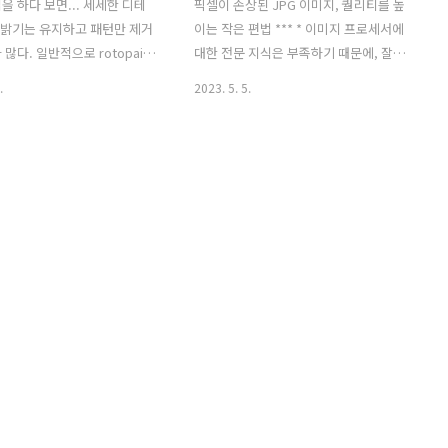
을 하다 보면... 세세한 디테
픽셀이 손상된 JPG 이미지, 퀄리티를 높
, 밝기는 유지하고 패턴만 제거
이는 작은 편법 *** * 이미지 프로세서에
많다. 일반적으로 rotopaint
대한 전문 지식은 부족하기 때문에, 잘못
능을 사용하지만, 클론은 영역
된 용어와 설명이 있을 수 있다. * 컴퍼지
.
2023. 5. 5.
복제하는 개념이라, 결국 컬러
터는 어쩔수없이 이미지가 압축된 소스를
다시 손봐야 한다. 이때 간단히
사용하는 경우가 있는데, 이때 간단히 수
는 리무브 방법이 있다. 원리
정할 수 있는 방법을 정리 한다. * jpg로
한데, 블러 , divide 기능을
한정했지만, 만약 mov에 영상 손실이 많
테일을 추출하고 추출된 디테
다면 활용할 수 있는 방법이다. * 이번 설
 하는 것이다. 디테일만 추출
명에 가장 중요한 것은 colors space 노
 밝기와 톤은 크게 영향을 주
드를 활용해, 여러 공간으로 변환하고 그
다. 벌써 am4시 ㅠㅠ 아주 간략
것을 활용할수 있다는 점이다. * 퇴근하고
다. 나도 내일 출근해야 해서
너무 늦은 시간에 정리하다보니, 내용과
 디테일한 정리는 포기하고,
글이 엉망이지만 생각을 정리한다는 점에
하고 nk 파일을 공유하려 한
서 뜻깊은 행동이라 생각한다. 1) jpg가
 원본이고, 오른쪽이 간단하게
문제가 되는 근본적 이유 영화 vfx 작업은
 경우다. 원본 이미지에 블러
주로 (dpx & exr)을 기본으로 ..
finishdown?
.