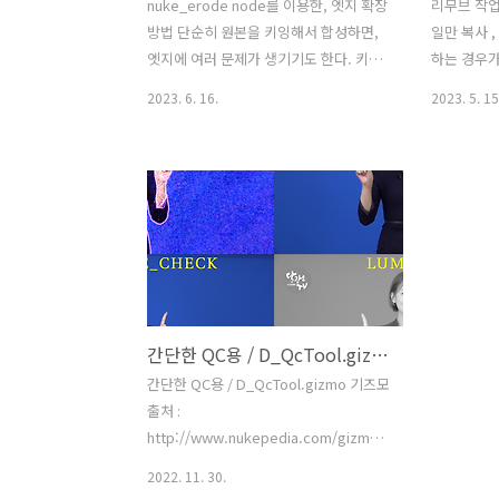
nuke_erode node를 이용한, 엣지 확장
리무브 작업
방법 단순히 원본을 키잉해서 합성하면,
일만 복사 
엣지에 여러 문제가 생기기도 한다. 키잉
하는 경우가 
후 대표적 엣지 문제 좌) 검은 엣지 우) 스
의 클론 기
2023. 6. 16.
2023. 5. 15
필 묻음 검은 엣지는 스필을 제거할 때, 원
을 그대로 
본의 스필보다, 적게 제거했을 때 경계면
와 재질을 
에 블랙막이 생기는 것을 말한다. 스필 제
활용할수 있
거는 너무 과 하면 원본의 컬러를 바꿔놓
는 매우 간단
기 때문에, 최소로 사용해야 한다. 이런 작
이용해, 디
업 특성 으로 엣지가 검게 타는 현상이 생
일을 리무브
긴다. 스필 제거시 보색으로 바꾸면서, 엣
했기 때문에
지가 원본보다 더 심하게 어둡혀지는 경
지 않아 좋
우가 생기기도 한다. 스필 제거는 꼭 필요
하게 정리한
간단한 QC용 / D_QcTool.gizmo
하지만, 상황에 따라서 엣지 컨디션 문제
너무 피곤해
의 주요 원인이 되기도 한다. == 엣지 문
간단히 정리
간단한 QC용 / D_QcTool.gizmo 기즈모
제를 해결하기 위해 여러 기능이 사용된
다. 왼쪽이
출처 :
다. 이번엔 아주 간단한 방법으로 엣지를
주름을 지운
http://www.nukepedia.com/gizmos/other/d_qctool/
수정할수 ..
를 주고, 원.
mjv=2 D_QCTool - Other - Gizmos -
2022. 11. 30.
Nukepedia We have 2857 guests