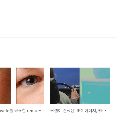
blur와 divide를 응용한 remove 노하우
픽셀이 손상된 JPG 이미지, 퀄리티를 높이는 작은 편법