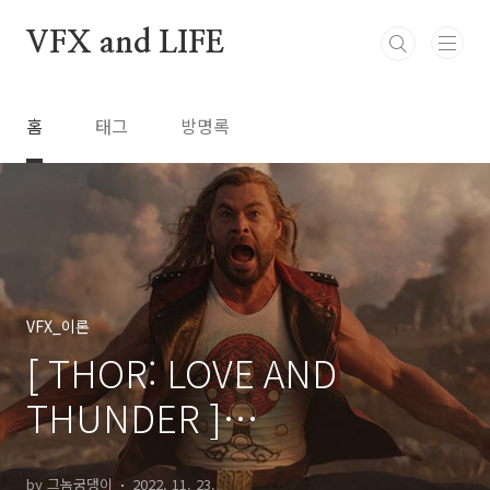
본문 바로가기
VFX and LIFE
홈
태그
방명록
VFX_이론
[ THOR: LOVE AND
THUNDER ]
FRAMESTORE_VFX
by 그놈궁댕이
2022. 11. 23.