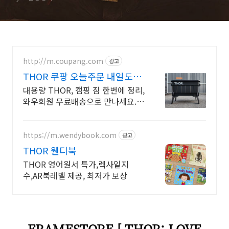
http://m.coupang.com
광고
THOR 쿠팡 오늘주문 내일도착
로켓배송
대용량 THOR, 캠핑 짐 한번에 정리,
와우회원 무료배송으로 만나세요.
튼튼한 재질의 캠핑수납, 무거운 짐
도 안심하고 보관하세요.
https://m.wendybook.com
광고
THOR 웬디북
THOR 영어원서 특가,렉사일지
수,AR북레벨 제공, 최저가 보상
FRAMESTORE [ THOR: LOVE