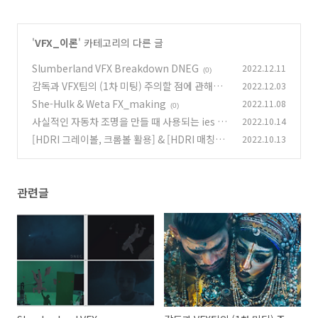
'
VFX_이론
' 카테고리의 다른 글
Slumberland VFX Breakdown DNEG
2022.12.11
(0)
감독과 VFX팀의 (1차 미팅) 주의할 점에 관해
2022.12.03
서...
She-Hulk & Weta FX_making
2022.11.08
(0)
(0)
사실적인 자동차 조명을 만들 때 사용되는 ies lig
2022.10.14
ht 개념
[HDRI 그레이볼, 크롬볼 활용] & [HDRI 매칭의
2022.10.13
(0)
한계]
(0)
관련글