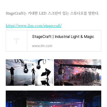
StageCraft는 거대한 LED 스크린이 있는 스튜디오를 말한다.
https://www.ilm.com/stagecraft/
StageCraft | Industrial Light & Magic
www.ilm.com