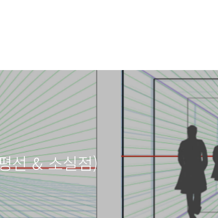
평선 & 소실점)