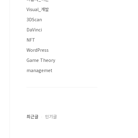
Visual_개발
3DScan
DaVinci
NFT
WordPress
Game Theory
managemet
최근글
인기글