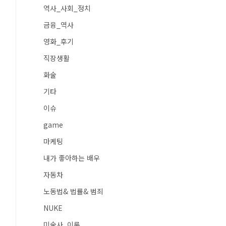
역사_사회_정치
금융_역사
영화_후기
직장생활
화술
기타
이슈
game
마케팅
내가 좋아하는 배우
자동차
노동법& 법률& 범죄
NUKE
미술사_이론