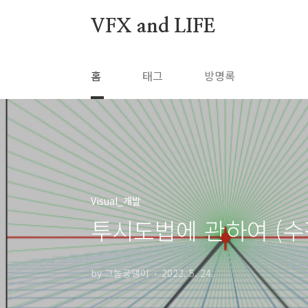
본문 바로가기
VFX and LIFE
홈
태그
방명록
Visual_개발
투시도법에 관하여 (수
by 그놈궁댕이
2022. 5. 24.