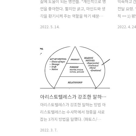
삶에 도움이 되는 명언들. *개인적으로 명
익숙하고 
언을 좋아한다. 짧지만 굵고, 마인드와 생
전달 요령.
각을 환기시켜 주는 역할을 하기 때문이
칙 == 1
다. 좋아하는 명언을 찾아서 정리해 본다.
기 없고 접
2022. 5. 14.
2022. 4. 24
== 1) 실력은 없지만 열정이 있으면 지켜
은신처 같은 
보게 된다. 하지만, 실력은 있지만 열정이
있어야 한다
없으면 현재의 실력 외에는 기대할게 전
구조. 연출
혀 없다. 2) 누구나 생각은 하겠지만, 모두
TV방송과 
가 행동을 하진 않는다. 3) 해본 것을 잘하
길이 제한‘
는 것은 당연하지만, 해본 것을 다르게 하
어가 제작하
는 것은 칭찬받을 일이다. 4) 지혜가 없으
야 30분을 
면 빌리고, 재능이 없어도 빌려라. 하지
시간 길이로
만, 실천력이 없다면 그만두는게 좋다. 5)
문가들에 의
아리스토텔레스가 강조한 말하는 방법
나쁜 책은 시간을 의미 없게 가게 하고, 좋
정교한 구성과
은 책은 많은 생각을 하게하며, 위대한 책
송에 사용되
아리스토텔레스가 강조한 말하는 방법 아
은 도통 뭔 말인지 모르겠다. 6) 눈에 보이
을 사용한다
리스토텔레스는 수사학에서 청중을 사로
지 않는 부분부터 썪어간다. 그리고 썩
예) 흔들기 
잡는 3가지 방법을 말했다. (파토스/
은..
PATHOS / 30%) 상대방 감정 (로고스 /
2022. 3. 7.
LOGOS/ 10%) 논리적 논증 (에토스/