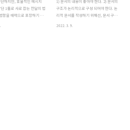
간단하지만, 효율적인 메시지
1) 문서의 내용이 좋아야 한다. 2) 문서의
 *단 1줄로 사로 잡는 전달의 법
구조가 논리적으로 구성 되어야 한다. 논
) 평범함을 매력으로 포장하기 인
리적 문서를 작성하기 위해선, 문서 구조
근성이 부족한 가게 -> 숨겨진
에 대한 목차를 만들고, 목차를 점검하는
.
2022. 3. 9.
가게 2) 말은 ‘구성 + 연출’이
습관이 중요하다. 또한, 이문서를 통해 얻
. 구성 = 메시지 전달 내용과
으려는 것이 무엇인지 고민해야 한다. 문
 = 메시지를 더욱 매력적으로
서를 읽고난뒤, 내용을 한눈에 파악이 가
유트뷰 방송의 차이는 ‘전문성,
능해야 한다. 결정권자가 문서를 통해 어
 이다. 유트뷰는 대부분 아마추
떤 의사결정을 할수 있는지도 알려줘야
며, 짬짬히 보는 특성상 길어
한다. 문서 작성자와 그것을 결정한는 사
넘지 않는다. 방송은 기본 1-2
람과의 심리적 압박감 차이는 하늘과 땅
 제작한다. 방송은 수많은 전
차이가 난다. == 보고서 : 어떠한 상황을
해 만들어진다. 그들은 결국
설명하기 위한 것. 기획서 : 어떠한 해결
 연출이 가능하다. = 3) 방
방안을 제시하기 위한 것. == 1) 내용도 좋
는 방법 ’흔들기 + 받기’ 기법
고, 구성도 좋은데 ’오타‘가 있는 경우. 아
. 주목을 끌고, 결론을 낸다.
무리 내용이 좋아도, 기본이 되어 있지 않
= 회사의 커다란 성장이..
으면, 신뢰할수 없..