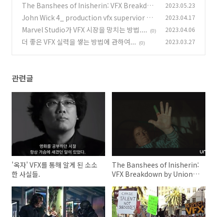
The Banshees of Inisherin: VFX Breakdow
2023.05.23
n by Union VFX
John Wick 4_ production vfx supervior 인
2023.04.17
(0)
텨뷰
Marvel Studio가 VFX 시장을 망치는 방법....
2023.04.06
(0)
(0)
더 좋은 VFX 실력을 쌓는 방법에 관하여...
2023.03.27
(0)
관련글
'옥자' VFX를 통해 알게 된 소소
The Banshees of Inisherin:
한 사실들.
VFX Breakdown by Union
VFX