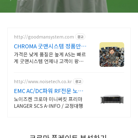
http://goodmansystem.com
광고
CHROMA 굿맨시스템 정품만취
급 친절상담
가격은 낮게 품질은 높게 AS는 빠르
게 굿맨시스템 언제나 고객이 왕입
니다
http://www.noisetech.co.kr
광고
EMC AC/DC파워 RF전문 노이
즈텍
노이즈켄 크로마 미니써킷 프리마
LANGER SCS A-INFO / 교정대행