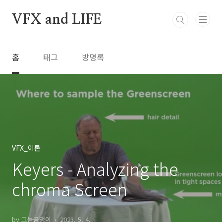
본문 바로가기
VFX and LIFE
홈
태그
방명록
VFX_이론
Keyers - Analyzing the
chroma Screen
by 그놈궁댕이
2023. 5. 4.