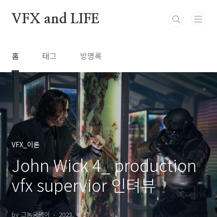
본문 바로가기
VFX and LIFE
홈
태그
방명록
VFX_이론
John Wick 4_ production
vfx supervior 인텨뷰
by 그놈궁댕이
2023. 4. 17.