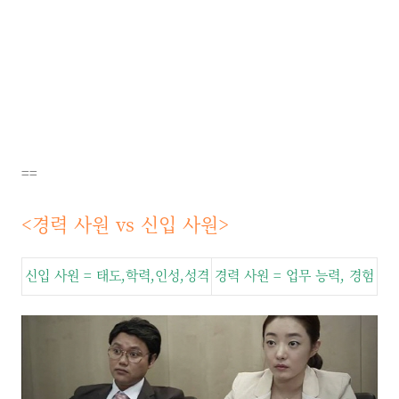
==
<
경력 사원
vs
신입 사원
>
신입 사원
=
태도
,
학력
,
인성
,
성격
경력 사원
=
업무 능력
,
경험