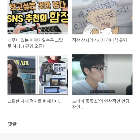
터무니 없는 이야기일수록 그럴
직장 상사의 4가지 리더십 유형
듯 하다. ( 편향 오류)
교활한 사내 정치를 파해치다.
드라마'좋좋소'의 인상적인 엔딩
장면..
댓글