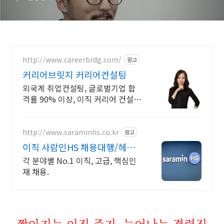
http://www.careerbrdg.com/
광고
커리어브릿지 커리어컨설팅
외국계 취업컨설팅, 글로벌기업 합
격률 90% 이상, 이직 커리어 컨설
팅, 무료상담
http://www.saraminhs.co.kr
광고
이직 사람인HS 채용대행/헤드
헌팅 대표기업
각 분야별 No.1 이직, 고급, 핵심인
재 채용.
짧아지는 이직 주기, 늘어나는 경력직