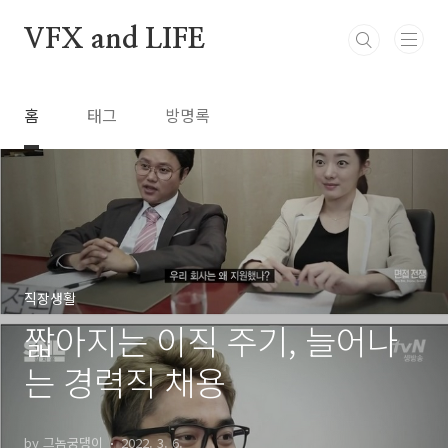
본문 바로가기
VFX and LIFE
홈
태그
방명록
직장생활
짧아지는 이직 주기, 늘어나
는 경력직 채용
by 그놈궁댕이
2022. 3. 6.