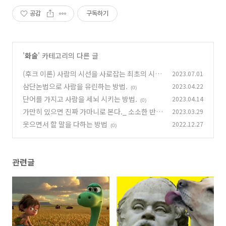
공감
구독하기
'
화술
' 카테고리의 다른 글
(후크 이론) 사람의 시선을 사로잡는 최초의 시도
2023.07.01
삼단논법으로 사람을 유린하는 방법.
2023.04.22
(0)
(0)
단어를 가지고 사람을 세뇌 시키는 방법.
2023.04.14
(0)
가만히 있으면 진짜 가마니로 본다._ 소소한 반격
2023.03.29
의 힘
웃으면서 할 말을 다하는 방법
2022.12.27
(5)
(0)
관련글