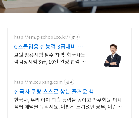
http://em.g-school.co.kr/
광고
G스쿨임용 한능검 3급대비 회원
이면 누구나 무료 수강!
교원 임용시험 필수 자격, 함국사능
력검정시험 3급, 10일 완성 합격 루
트!
http://m.coupang.com
광고
한국사 쿠팡 스스로 찾는 즐거운 책
한국사, 우리 아이 학습 능력을 높이고 와우회원 캐시
적립 혜택을 누리세요. 어렵게 느껴졌던 공부, 어린이
도서, 재미있게 시작해 학습 습관을 길러주세요.