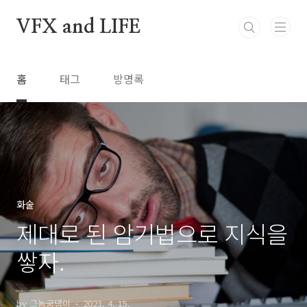
본문 바로가기
VFX and LIFE
홈
태그
방명록
화술
제대로 된 암기법으로 지식을
쌓자.
by 그놈궁댕이
2023. 4. 15.