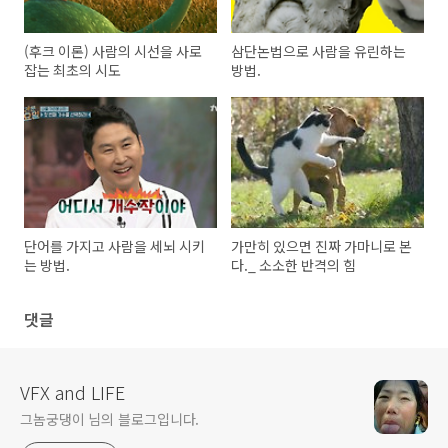
(후크 이론) 사람의 시선을 사로
삼단논법으로 사람을 유린하는
잡는 최초의 시도
방법.
단어를 가지고 사람을 세뇌 시키
가만히 있으면 진짜 가마니로 본
는 방법.
다._ 소소한 반격의 힘
댓글
VFX and LIFE
그놈궁댕이 님의 블로그입니다.