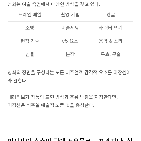
영화는 예술 측면에서 다양한 방식을 갖고 있다
.
프레임 배열
촬영 기법
앵글
조명
미술세팅
캐릭터 연기
편집 기술
vfx
요소
음악
&
소리
인물
분장
특효
,
무술
영화의 장면을 구성하는 모든 비주얼적 감각적 요소를 미장센이
라 말한다
.
내러티브가 작품의 표현 방식과 흐름 방향을 지칭한다면
,
미장센은 비주얼 예술적 모든 것을 총칭한다
.