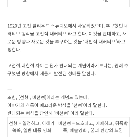
1920
년 고전 할리우드 스튜디오에서 사용되었으며
,
추구했던 네
러티브 형식을 고전적 내러티브 라고 한다
.
이것을 반대하고
,
새
로운 방향과 새로운 것을 추구하는 것을
‘
대안적 내러티브
’
라고
칭한다
.
고전적,대한적 차이는 뭔가 반대되는 개념이라기보다는, 원래 추
구했던 방향에서 새롭게 발전된 형태를 말한다
.
==
또한
, (
선형
,
비선형
)
이라는 개념도 있는데
,
이야기의 흐름이 매끄러운 방식을
‘
선형
’
이라 말한다
.
반대되는 형식을 당연히 ‘비선형’ 이라 말한다
.
선형
=
일정하고
,
이해가
비선형
=
모호하고
,
애매하고
,
뒤죽박
쏙쏙
,
일반 대중 영화
죽
,
예술영화
,
꿈과 환상의 느낌