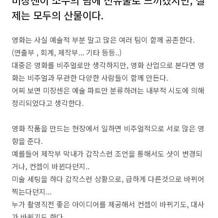
미장센이 소수의 팀에 전유물로 느끼겠지만, 실
제는 모두의 산물이다.
영화는 사실 예술적 부분 말고 많은 여러 팀이 함께 공존한다
.
(
연출부
,
회계
,
제작부
...
기타 등등
..)
대중은 영화를 비주얼로만 생각하지만
,
영화 산업으로 본다면 영
화는 비주얼과 무관한 다양한 사람들이 함께 만든다
.
어찌 보면 미장센은 예술 파트만 분류하려는 내부적 시도에 의해
정리되었다고 생각한다
.
영화 작품을 만드는 현장에서 일하면 비주얼적으로 서로 많은 영
향을 준다.
예를들어 제작부 막내가 갑작스런 조언을 통해서도 샷이 변경되
거나, 컨셉이 바뀐다던지..
미술 세팅을 하다 갑작스런 상황으로, 급하게 다른것으로 바뀌어
찍는다던지...
누가 촬영직전 좋은 아이디어를 제공해서 컨셉이 바뀌기도, 대사
가 바뀌기도 한다.