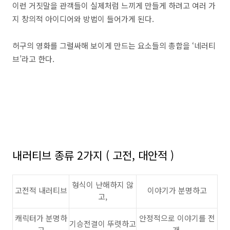
이런 거짓말을 관객들이 실제처럼 느끼게 만들게 하려고 여러 가
지 창의적 아이디어와 방법이 들어가게 된다
.
허구의 영화를 그럴싸해 보이게 만드는 요소들의 총합을 ‘네러티
브’라고 한다
.
내러티브 종류
2
가지
(
고전
,
대안적
)
형식이 난해하지 않
고전적 내러티브
이야기가 분명하고
고
,
캐릭터가 분명하
안정적으로 이야기를 전
기승전결이 뚜렷하고
고
개
.