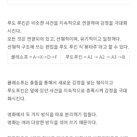
푸도 푸킨은 비슷한 사건을 지속적으로 연결하여 감정을 극대화
시킨다.
모든 것은 연결되어 있고
,
선형적이며
,
유기적이고 일정하다
.
선형적 구조에 쓰는 편집을 푸도 푸킨 식
‘
몽타주
‘
라고 할 수 있다
.
큘레쇼프
= A->X->D->F
푸도푸킨
= A1 -> A2 -> A3 ->B
큘래쇼프는 충돌을 통해서 새로운 감정을 넣는 형식이고
푸도프킨은 앞에 있던 사건을 지속적으로 증폭시켜 감정을 극대
화시킨다.
영화에서 두 가지 방식을 따로 분리하기 힘들다
.
영화는 여러 다양한 방식을 섞어 쓰기 때문이다
.