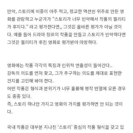
만약
,
스토리에 비중이 아주 적고
,
정교한 액션씬 위주로 만든 영
화를 관람하고 누군가가
”
스토리가 너무 빈약해서 작품의 퀄리티
가 후지다.“ 라고 평가한다면,, 그것은 올바른 평가가 아닐 것이
다
.
예를 들어 드라마 장르의 작품을 만들고 스토리가 빈약하다면
그것은 퀄리티가 후진 영화로 평가받아 마땅하다
.
영화에는 작품 각각의 특징과 인위적 연출성이 들어간다..
감독의 의도를 먼저 찾고
,
그가 추구하는 의도를 제대로 표현한
건지를 고민해 봐야 한다
.
어떤 작품은 형식과 분위기가 너무 훌륭해 명작 반열에 오른 경우
도 종종 있다
.
즉
,
스토리 하나만 가지고 영화의 가치를 평가하면 안 되는 것이
다
.
국내 작품은 대부분 지나친
‘
스토리
’
중심의 작품 형식을 갖고 있