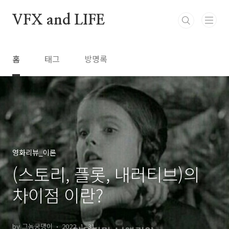
본문 바로가기
VFX and LIFE
홈
태그
방명록
영화리뷰_이론
(스토리, 플롯, 내러티브)의
차이점 이란?
by 그놈궁댕이
2022. 1. 31.