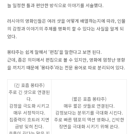
늘 일정한 틀과 편안한 방식으로 이야기를 서술했다
.
러시아의 영화인들은 여러 샷을 어떻게 배열하는지에 따라
,
인물
의 감정과 이야기의 주제를 명확히 할 수 있다는 사실을 알게 되
었다
.
몽타주는 쉽게 말해서
‘
편집
‘
을 말한다고 보면 된다
.
근데
,
좁은 의미에서 편집으로 볼 수 있지만
,
영화에 엄청난 영향
을 끼치기 때문에 ’몽타주’라는 전문 용어로 따로 분리되어 있다
.
(
긴 호흡 몽타주
)
주로 긴 샷으로 연결된
다
.
(
짧은 호흡 몽타주
)
감정을 극도화 시키고
매우 짧은 샷들로 연결된다
.
매우 서정적이다
.
감정보다는 분위기를 극대화 시킨다
.
집중력이 흐트러 지면
주로 빠른 탬포의 액션 영화나
,
긴박한
금방 잊혀 진다
.
장면을 극대화 시키기 위해 쓴다
.
호흡이 길다는 말은 지