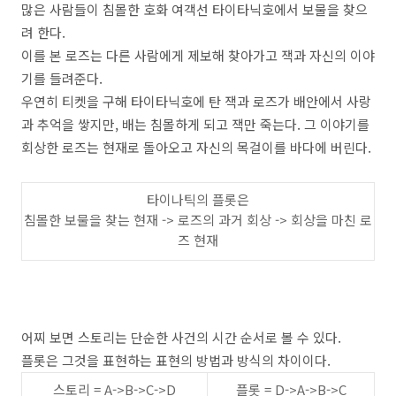
많은 사람들이 침몰한 호화 여객선 타이타닉호에서 보물을 찾으
려 한다
.
이를 본 로즈는 다른 사람에게 제보해 찾아가고 잭과 자신의 이야
기를 들려준다.
우연히 티켓을 구해 타이타닉호에 탄 잭과 로즈가 배안에서 사랑
과 추억을 쌓지만
,
배는 침몰하게 되고 잭만 죽는다
.
그 이야기를
회상한 로즈는 현재로 돌아오고 자신의 목걸이를 바다에 버린다
.
타이나틱의 플롯은
침몰한 보물을 찾는 현재
->
로즈의 과거 회상
->
회상을 마친 로
즈 현재
어찌 보면 스토리는 단순한 사건의 시간 순서로 볼 수 있다
.
플롯은 그것을 표현하는 표현의 방법과 방식의 차이이다
.
스토리
= A->B->C->D
플롯
= D->A->B->C