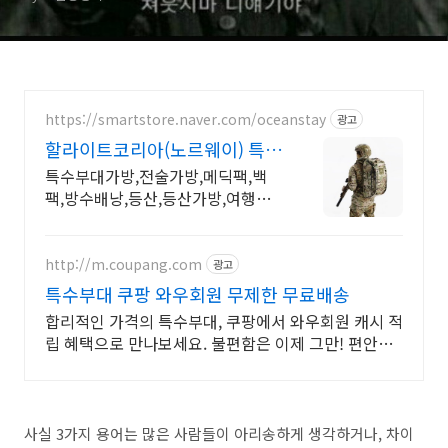
https://smartstore.naver.com/oceanstay
광고
할라이트코리아(노르웨이) 특수
부대가방,특수부대배낭
특수부대가방,전술가방,메딕팩,백
팩,방수배낭,등산,등산가방,여행가
방등 전문가용 가방
http://m.coupang.com
광고
특수부대 쿠팡 와우회원 무제한 무료배송
합리적인 가격의 특수부대, 쿠팡에서 와우회원 캐시 적
립 혜택으로 만나보세요. 불편함은 이제 그만! 편안한
티셔츠 로켓배송으로 경험하세요.
사실
3
가지 용어는 많은 사람들이 아리송하게 생각하거나
,
차이