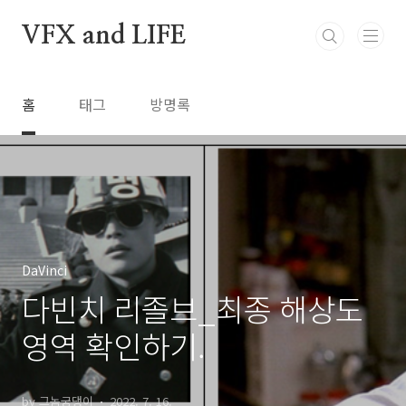
본문 바로가기
VFX and LIFE
홈
태그
방명록
DaVinci
다빈치 리졸브_최종 해상도
영역 확인하기.
by 그놈궁댕이
2022. 7. 16.