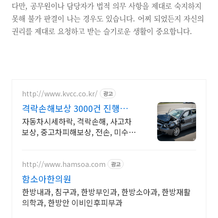
다만, 공무원이나 담당자가 법적 의무 사항을 제대로 숙지하지
못해 불가 판결이 나는 경우도 있습니다. 어찌 되었든지 자신의
권리를 제대로 요청하고 받는 슬기로운 생활이 중요합니다.
http://www.kvcc.co.kr/
광고
격락손해보상 3000건 진행
MBC불만제로 모법업체 선정
자동차시세하락, 격락손해, 사고차
보상, 중고차피해보상, 전손, 미수선
보상
http://www.hamsoa.com
광고
함소아한의원
한방내과, 침구과, 한방부인과, 한방소아과, 한방재활
의학과, 한방안 이비인후피부과