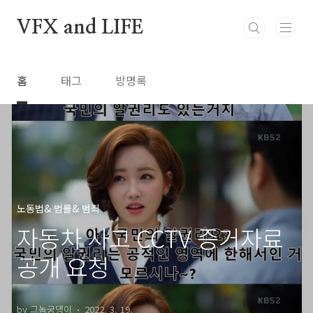
본문 바로가기
VFX and LIFE
홈
태그
방명록
노동법& 법률& 범죄
자동차 사고 CCTV 증거자료
공개 요청
by 그놈궁댕이
2022. 3. 19.